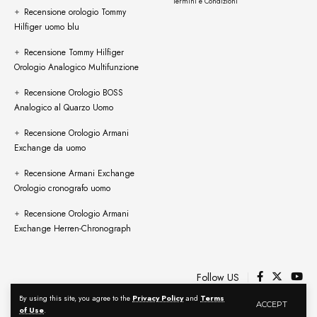
Termini e Condizioni
Recensione orologio Tommy
Hilfiger uomo blu
Recensione Tommy Hilfiger
Orologio Analogico Multifunzione
Recensione Orologio BOSS
Analogico al Quarzo Uomo
Recensione Orologio Armani
Exchange da uomo
Recensione Armani Exchange
Orologio cronografo uomo
Recensione Orologio Armani
Exchange Herren-Chronograph
Follow US
By using this site, you agree to the
Privacy Policy
and
Terms
ACCEPT
of Use
.
© 2024 Arkestyle. All Rights Reserved.