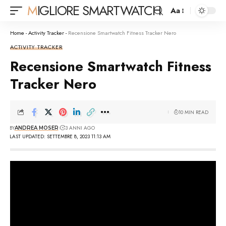
MIGLIORE SMARTWATCH
Aa
Font
Resizer
Home
-
Activity Tracker
-
Recensione Smartwatch Fitness Tracker Nero
ACTIVITY TRACKER
Recensione Smartwatch Fitness
Tracker Nero
10 MIN READ
BY
3 ANNI AGO
ANDREA MOSER
LAST UPDATED: SETTEMBRE 8, 2023 11:13 AM