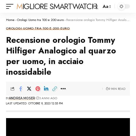
MIGLIORE SMARTWATCH
Aa
Font
Resizer
Home
-
Orologi Uomo tra 100 e 200 euro
-
Recensione orologio Tommy Hilfiger Analogico al quarzo per uomo, in acciaio inossidabile
OROLOGI UOMO TRA 100 E 200 EURO
Recensione orologio Tommy
Hilfiger Analogico al quarzo
per uomo, in acciaio
inossidabile
9 MIN READ
BY
3 ANNI AGO
ANDREA MOSER
LAST UPDATED: OTTOBRE 9, 2023 12:55 PM