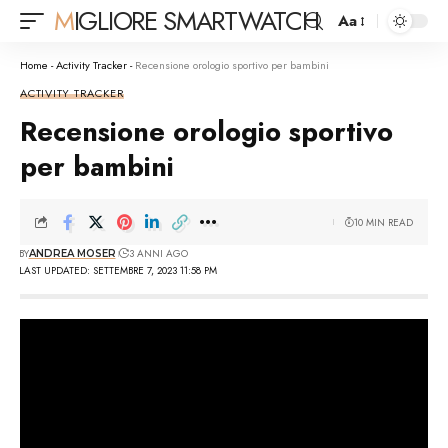
MIGLIORE SMARTWATCH
Aa
Font
Resizer
Home
-
Activity Tracker
-
Recensione orologio sportivo per bambini
ACTIVITY TRACKER
Recensione orologio sportivo
per bambini
10 MIN READ
BY
3 ANNI AGO
ANDREA MOSER
LAST UPDATED: SETTEMBRE 7, 2023 11:58 PM