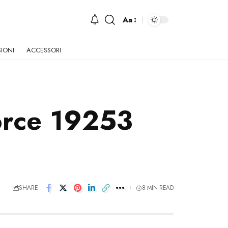
Aa
Font
Resizer
IONI
ACCESSORI
Force 19253
SHARE
8 MIN READ