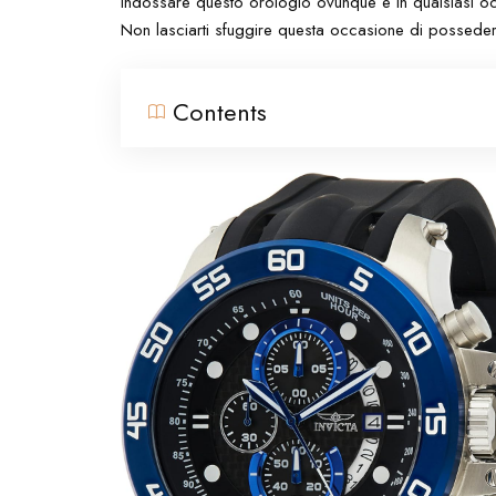
indossare questo orologio ovunque e in qualsiasi oc
Non lasciarti sfuggire questa occasione di possedere
Contents