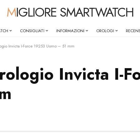
MIGLIORE SMARTWATCH
ATCH
CONSIGLIATI
INFORMAZIONI
OROLOGI
RECENS
ogio Invicta I-Force 19253 Uomo – 51 mm
ologio Invicta I-
mm