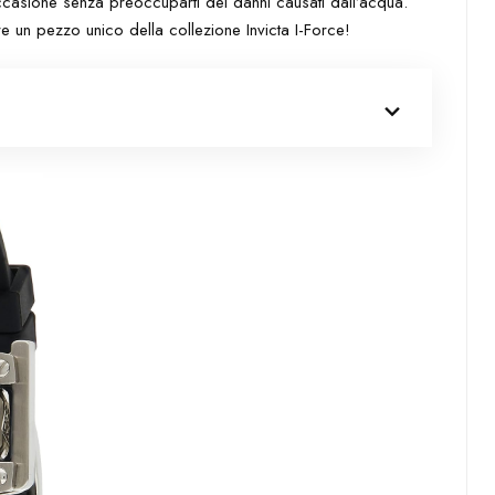
casione senza preoccuparti dei danni causati dall’acqua.
 un pezzo unico della collezione Invicta I-Force!