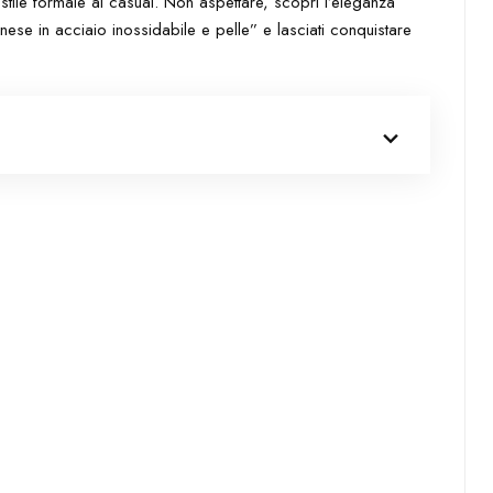
stile formale al casual. Non aspettare, scopri l’eleganza
se in acciaio inossidabile e pelle” e lasciati conquistare