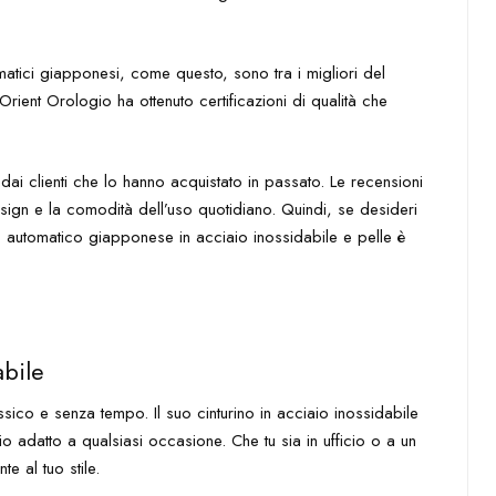
omatici giapponesi, come questo, sono tra i migliori del
 l’Orient Orologio ha ottenuto certificazioni di qualità che
i clienti che lo hanno acquistato in passato. Le recensioni
esign e la comodità dell’uso quotidiano. Quindi, se desideri
o automatico giapponese in acciaio inossidabile e pelle è
abile
ico e senza tempo. Il suo cinturino in acciaio inossidabile
io adatto a qualsiasi occasione. Che tu sia in ufficio o a un
e al tuo stile.