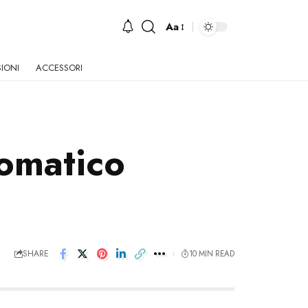
Aa
Font
Resizer
IONI
ACCESSORI
omatico
SHARE
10 MIN READ