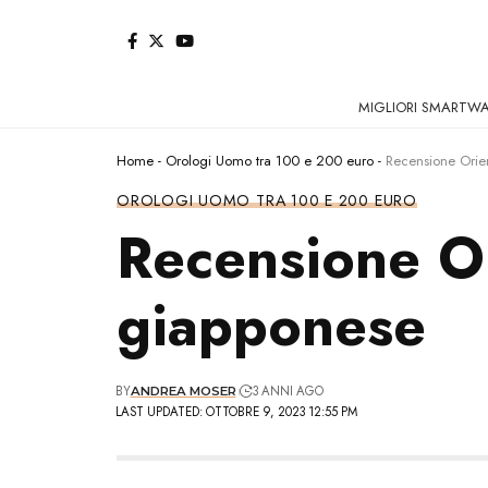
MIGLIORI SMARTW
Home
-
Orologi Uomo tra 100 e 200 euro
-
Recensione Orie
OROLOGI UOMO TRA 100 E 200 EURO
Recensione O
giapponese
BY
3 ANNI AGO
ANDREA MOSER
LAST UPDATED: OTTOBRE 9, 2023 12:55 PM