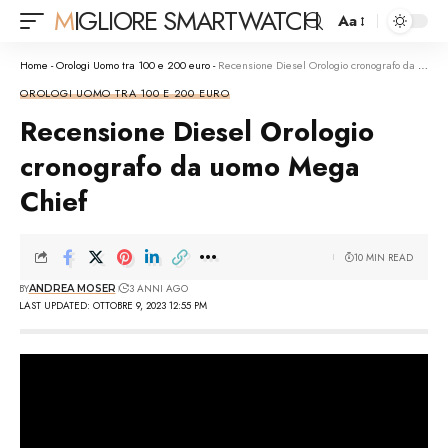
MIGLIORE SMARTWATCH
Aa
Font
Resizer
Home
-
Orologi Uomo tra 100 e 200 euro
-
Recensione Diesel Orologio cronografo da uomo Mega Chief
OROLOGI UOMO TRA 100 E 200 EURO
Recensione Diesel Orologio
cronografo da uomo Mega
Chief
10 MIN READ
BY
3 ANNI AGO
ANDREA MOSER
LAST UPDATED: OTTOBRE 9, 2023 12:55 PM