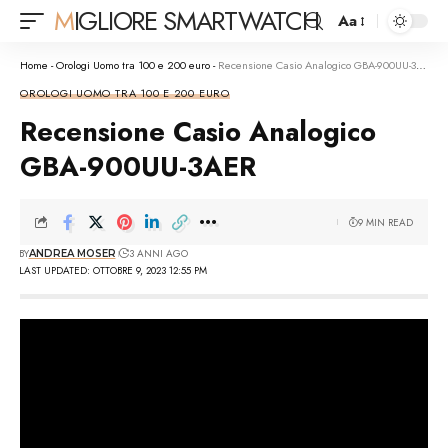
MIGLIORE SMARTWATCH
Aa
Font
Resizer
Home
-
Orologi Uomo tra 100 e 200 euro
-
Recensione Casio Analogico GBA-900UU-3AER
OROLOGI UOMO TRA 100 E 200 EURO
Recensione Casio Analogico
GBA-900UU-3AER
9 MIN READ
BY
3 ANNI AGO
ANDREA MOSER
LAST UPDATED: OTTOBRE 9, 2023 12:55 PM